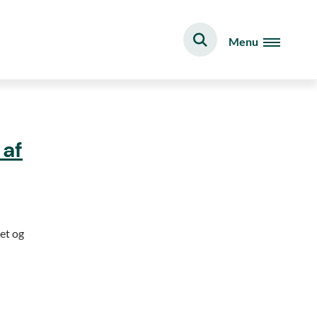
Menu
 af
et og