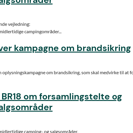
ende vejledning:
 midlertidige campingområder...
laver kampagne om brandsikring
en oplysningskampagne om brandsikring, som skal medvirke til at f
l BR18 om forsamlingstelte og
salgsområder
midlertidige camping- og salgsområder.