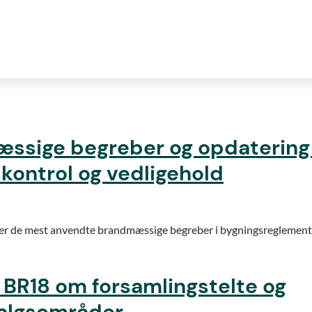
mæssige begreber og opdatering
, kontrol og vedligehold
e over de mest anvendte brandmæssige begreber i bygningsreglement
l BR18 om forsamlingstelte og
salgsområder