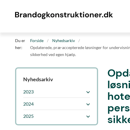
Du er
Forside
Nyhedsarkiv
her:
Opdaterede, præ-accepterede løsninger for undervisnings
sikkerhed ved egen hjælp.
Opd
Nyhedsarkiv
løsn
2023
hote
2024
pers
sikk
2025