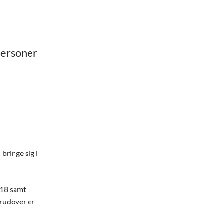
 personer
bringe sig i
R18 samt
rudover er