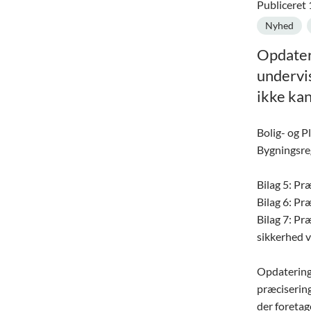
Publiceret
Nyhed
Opdater
undervis
ikke kan
Bolig- og P
Bygningsreg
Bilag 5: Pr
Bilag 6: Pr
Bilag 7: Pr
sikkerhed 
Opdateringe
præciserin
der foretag