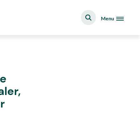
Menu
de
ler,
r