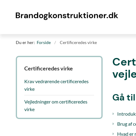
Du er her:
Forside
Certificeredes virke
Cert
Certificeredes virke
vejl
Krav vedrørende certificeredes
virke
Gå ti
Vejledninger om certificeredes
virke
Introduk
Brug af c
Hvad er m