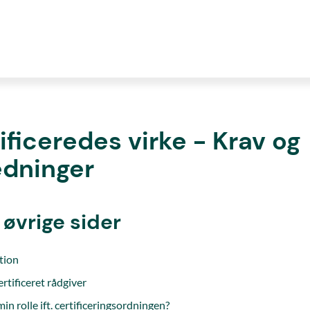
ificeredes virke - Krav og
edninger
l øvrige sider
tion
ertificeret rådgiver
in rolle ift. certificeringsordningen?