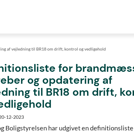
ng af vejledning til BR18 om drift, kontrol og vedligehold
nitionsliste for brandmæs
eber og opdatering af
edning til BR18 om drift, ko
edligehold
 20-12-2023
og Boligstyrelsen har udgivet en definitionslist