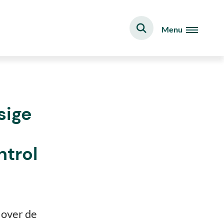
Menu
sige
ntrol
e over de