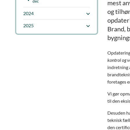
dec
mest an
og tilhø
2024
opdateri
2025
Brand, b
bygning
Opdatering
kontrol og v
indretning 
brandteknis
foretages e
Vi gør opmæ
til den eks
Desuden ha
teknisk fæ
den certifi