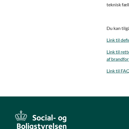
teknisk fæll
Du kan tilg
Link til de
Link til ret
af brandfor
Link til FA