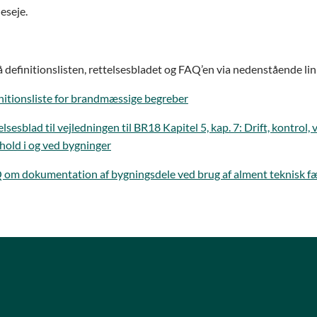
eseje.
å definitionslisten, rettelsesbladet og FAQ’en via nedenstående lin
finitionsliste for brandmæssige begreber
telsesblad til vejledningen til BR18 Kapitel 5, kap. 7: Drift, kontrol,
hold i og ved bygninger
Q om dokumentation af bygningsdele ved brug af alment teknisk fæ