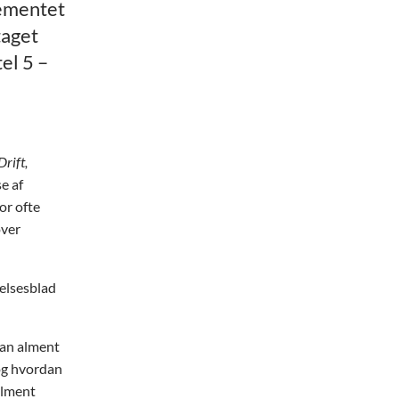
ementet
taget
el 5 –
Drift,
e af
or ofte
over
elsesblad
dan alment
og hvordan
alment