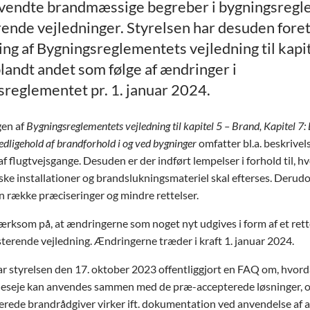
vendte brandmæssige begreber i bygningsregl
rende vejledninger. Styrelsen har desuden fore
ng af Bygningsreglementets vejledning til kapit
landt andet som følge af ændringer i
sreglementet pr. 1. januar 2024.
en af
Bygningsreglementets vejledning til kapitel 5 – Brand, Kapitel 7: 
edligehold af brandforhold i og ved bygninger
omfatter bl.a. beskrivels
af flugtvejsgange. Desuden er der indført lempelser i forhold til, hv
ke installationer og brandslukningsmateriel skal efterses. Derud
n række præciseringer og mindre rettelser.
rksom på, at ændringerne som noget nyt udgives i form af et rett
isterende vejledning. Ændringerne træder i kraft 1. januar 2024.
r styrelsen den 17. oktober 2023 offentliggjort en FAQ om, hvor
lleseje kan anvendes sammen med de præ-accepterede løsninger, 
cerede brandrådgiver virker ift. dokumentation ved anvendelse af 