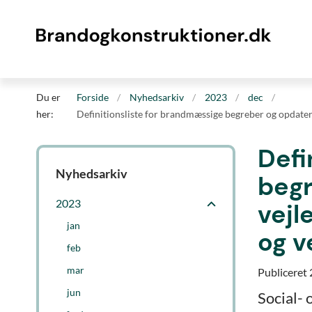
Du er
Forside
Nyhedsarkiv
2023
dec
her:
Definitionsliste for brandmæssige begreber og opdateri
Defi
Nyhedsarkiv
begr
2023
vejl
jan
og v
feb
mar
Publiceret
jun
Social- 